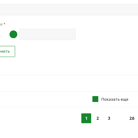
ки
*
енить
Показать еще
1
2
3
26