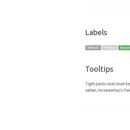
Labels
Default
Primary
Succe
Tooltips
Tight pants next level k
seitan, mcsweeney's fixi