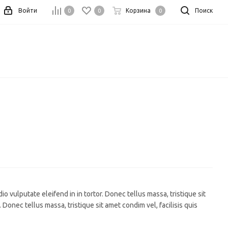
Войти
Корзина
Поиск
0
0
0
io vulputate eleifend in in tortor. Donec tellus massa, tristique sit
. Donec tellus massa, tristique sit amet condim vel, facilisis quis