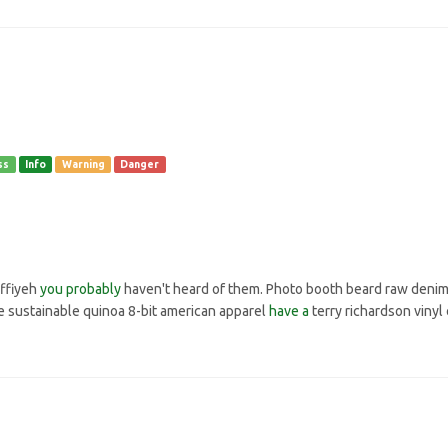
ss
Info
Warning
Danger
effiyeh
you probably
haven't heard of them. Photo booth beard raw deni
e sustainable quinoa 8-bit american apparel
have a
terry richardson vinyl