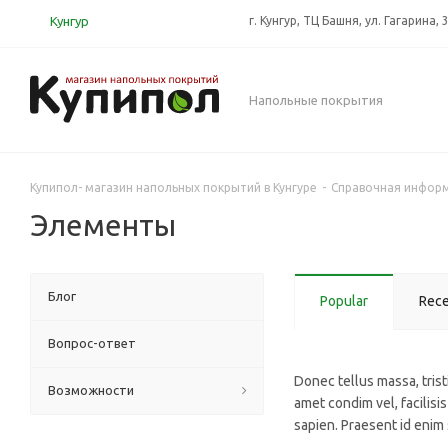
Кунгур
г. Кунгур, ТЦ Башня, ул. Гагарина, 
Напольные покрытия
Купипол- магазин напольных покрытий в Кунгуре
-
Справочная инфор
Элементы
Блог
Popular
Rec
Вопрос-ответ
Donec tellus massa, tristi
Возможности
amet condim vel, facilisis
sapien. Praesent id enim s