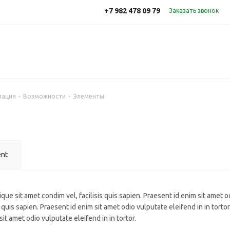
+7 982 478 09 79
3
Заказать звонок
мация
-
Возможности
-
Элементы
ent
que sit amet condim vel, facilisis quis sapien. Praesent id enim sit amet od
 quis sapien. Praesent id enim sit amet odio vulputate eleifend in in tortor
it amet odio vulputate eleifend in in tortor.