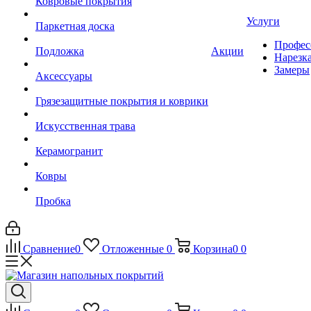
Ковровые покрытия
Услуги
Паркетная доска
Профес
Подложка
Акции
Нарезк
Замеры
Аксессуары
Грязезащитные покрытия и коврики
Искусственная трава
Керамогранит
Ковры
Пробка
Сравнение
0
Отложенные
0
Корзина
0
0