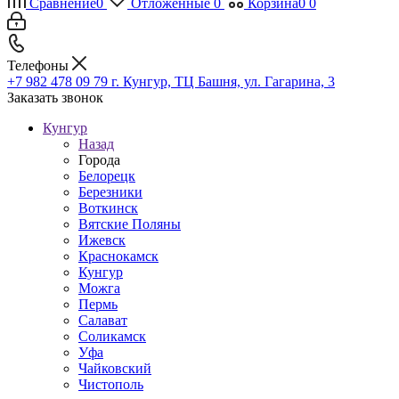
Сравнение
0
Отложенные
0
Корзина
0
0
Телефоны
+7 982 478 09 79
г. Кунгур, ТЦ Башня, ул. Гагарина, 3
Заказать звонок
Кунгур
Назад
Города
Белорецк
Березники
Воткинск
Вятские Поляны
Ижевск
Краснокамск
Кунгур
Можга
Пермь
Салават
Соликамск
Уфа
Чайковский
Чистополь