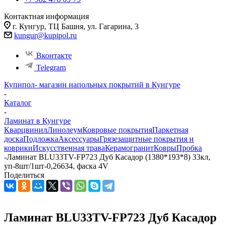
Контактная информация
г. Кунгур, ТЦ Башня, ул. Гагарина, 3
kungur@kupipol.ru
Вконтакте
Telegram
Купипол- магазин напольных покрытий в Кунгуре
-
Каталог
-
Ламинат в Кунгуре
Кварцвинил
Линолеум
Ковровые покрытия
Паркетная
доска
Подложка
Аксессуары
Грязезащитные покрытия и
коврики
Искусственная трава
Керамогранит
Ковры
Пробка
-
Ламинат BLU33TV-FP723 Дуб Касадор (1380*193*8) 33кл,
уп-8шт/1шт-0,26634, фаска 4V
Поделиться
Ламинат BLU33TV-FP723 Дуб Касадор