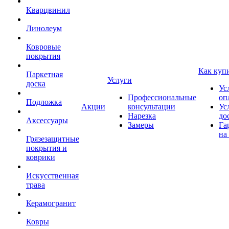
Кварцвинил
Линолеум
Ковровые
покрытия
Как куп
Паркетная
Услуги
доска
Ус
Профессиональные
оп
Подложка
Акции
консультации
Ус
Нарезка
до
Аксессуары
Замеры
Га
на
Грязезащитные
покрытия и
коврики
Искусственная
трава
Керамогранит
Ковры