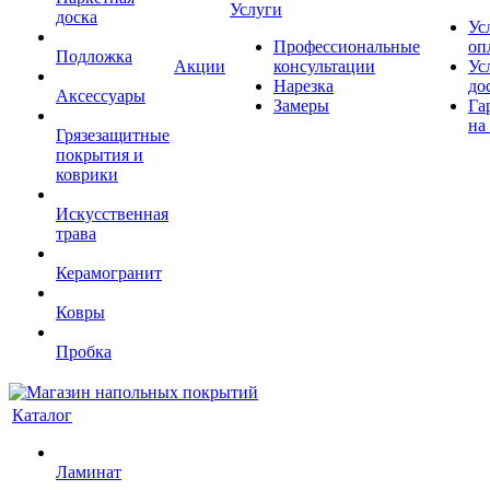
Услуги
доска
Ус
Профессиональные
оп
Подложка
Акции
консультации
Ус
Нарезка
до
Аксессуары
Замеры
Га
на
Грязезащитные
покрытия и
коврики
Искусственная
трава
Керамогранит
Ковры
Пробка
Каталог
Ламинат