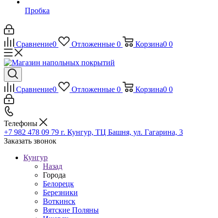
Пробка
Сравнение
0
Отложенные
0
Корзина
0
0
Сравнение
0
Отложенные
0
Корзина
0
0
Телефоны
+7 982 478 09 79
г. Кунгур, ТЦ Башня, ул. Гагарина, 3
Заказать звонок
Кунгур
Назад
Города
Белорецк
Березники
Воткинск
Вятские Поляны