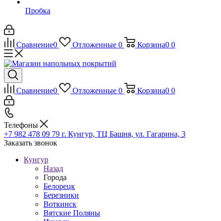
Пробка
Сравнение
0
Отложенные
0
Корзина
0
0
Сравнение
0
Отложенные
0
Корзина
0
0
Телефоны
+7 982 478 09 79
г. Кунгур, ТЦ Башня, ул. Гагарина, 3
Заказать звонок
Кунгур
Назад
Города
Белорецк
Березники
Воткинск
Вятские Поляны