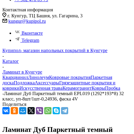
Контактная информация
г. Кунгур, ТЦ Башня, ул. Гагарина, 3
kungur@kupipol.ru
Вконтакте
Telegram
Купипол- магазин напольных покрытий в Кунгуре
-
Каталог
-
Ламинат в Кунгуре
Кварцвинил
Линолеум
Ковровые покрытия
Паркетная
доска
Подложка
Аксессуары
Грязезащитные покрытия и
коврики
Искусственная трава
Керамогранит
Ковры
Пробка
-
Ламинат Дуб Паркетный темный EPL019 (1292*193*8) 32
класс, уп-8шт/1шт-0,24936, фаска 4V
Поделиться
Ламинат Дуб Паркетный темный