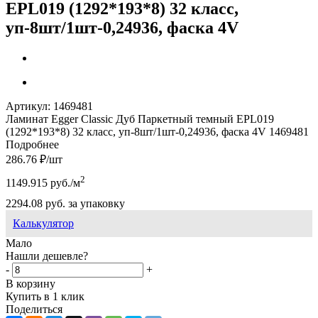
EPL019 (1292*193*8) 32 класс,
уп-8шт/1шт-0,24936, фаска 4V
Артикул:
1469481
Ламинат Egger Classic Дуб Паркетный темный EPL019
(1292*193*8) 32 класс, уп-8шт/1шт-0,24936, фаска 4V 1469481
Подробнее
286.76
₽
/шт
2
1149.915
руб.
/м
2294.08
руб.
за упаковку
Калькулятор
Мало
Нашли дешевле?
-
+
В корзину
Купить в 1 клик
Поделиться