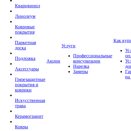
Кварцвинил
Линолеум
Ковровые
покрытия
Как куп
Паркетная
Услуги
доска
Ус
Профессиональные
оп
Подложка
Акции
консультации
Ус
Нарезка
до
Аксессуары
Замеры
Га
на
Грязезащитные
покрытия и
коврики
Искусственная
трава
Керамогранит
Ковры