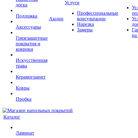
Услуги
доска
Ус
Профессиональные
оп
Подложка
Акции
консультации
Ус
Нарезка
до
Аксессуары
Замеры
Га
на
Грязезащитные
покрытия и
коврики
Искусственная
трава
Керамогранит
Ковры
Пробка
Каталог
Ламинат