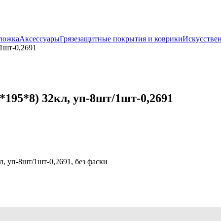
ложка
Аксессуары
Грязезащитные покрытия и коврики
Искусствен
1шт-0,2691
195*8) 32кл, уп-8шт/1шт-0,2691
, уп-8шт/1шт-0,2691, без фаски