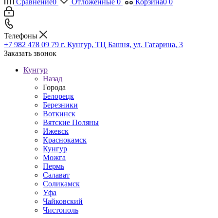
Сравнение
0
Отложенные
0
Корзина
0
0
Телефоны
+7 982 478 09 79
г. Кунгур, ТЦ Башня, ул. Гагарина, 3
Заказать звонок
Кунгур
Назад
Города
Белорецк
Березники
Воткинск
Вятские Поляны
Ижевск
Краснокамск
Кунгур
Можга
Пермь
Салават
Соликамск
Уфа
Чайковский
Чистополь