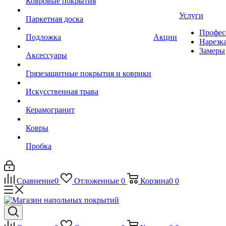
Ковровые покрытия
Услуги
Паркетная доска
Профес
Подложка
Акции
Нарезк
Замеры
Аксессуары
Грязезащитные покрытия и коврики
Искусственная трава
Керамогранит
Ковры
Пробка
Сравнение
0
Отложенные
0
Корзина
0
0