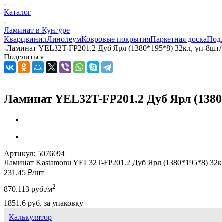
-
Каталог
-
Ламинат в Кунгуре
Кварцвинил
Линолеум
Ковровые покрытия
Паркетная доска
Под
-
Ламинат YEL32T-FP201.2 Дуб Ярл (1380*195*8) 32кл, уп-8шт/
Поделиться
Ламинат YEL32T-FP201.2 Дуб Ярл (1380*
Артикул:
5076094
Ламинат Kastamonu YEL32T-FP201.2 Дуб Ярл (1380*195*8) 32кл
231.45
₽
/шт
2
870.113
руб.
/м
1851.6
руб.
за упаковку
Калькулятор