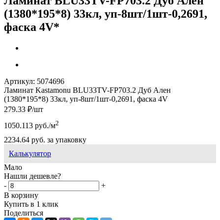
Ламинат BLU33TV-FP703.2 Дуб Ален
(1380*195*8) 33кл, уп-8шт/1шт-0,2691,
фаска 4V*
Артикул:
5074696
Ламинат Kastamonu BLU33TV-FP703.2 Дуб Ален
(1380*195*8) 33кл, уп-8шт/1шт-0,2691, фаска 4V
279.33
₽
/шт
2
1050.113
руб.
/м
2234.64
руб.
за упаковку
Калькулятор
Мало
Нашли дешевле?
-
+
В корзину
Купить в 1 клик
Поделиться