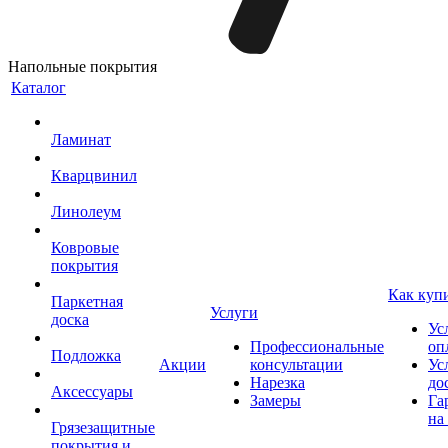
Напольные покрытия
Каталог
Ламинат
Кварцвинил
Линолеум
Ковровые
покрытия
Как куп
Паркетная
Услуги
доска
Ус
Профессиональные
оп
Подложка
Акции
консультации
Ус
Нарезка
до
Аксессуары
Замеры
Га
на
Грязезащитные
покрытия и