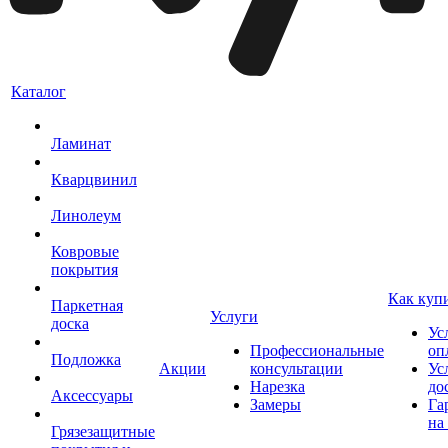
Каталог
Ламинат
Кварцвинил
Линолеум
Ковровые
покрытия
Как куп
Паркетная
Услуги
доска
Ус
Профессиональные
оп
Подложка
Акции
консультации
Ус
Нарезка
до
Аксессуары
Замеры
Га
на
Грязезащитные