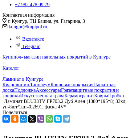
+7 982 478 09 79
Контактная информация
г. Кунгур, ТЦ Башня, ул. Гагарина, 3
kungur@kupipol.ru
Вконтакте
Telegram
Купипол- магазин напольных покрытий в Кунгуре
-
Каталог
-
Ламинат в Кунгуре
Кварцвинил
Линолеум
Ковровые покрытия
Паркетная
доска
Подложка
Аксессуары
Грязезащитные покрытия и
коврики
Искусственная трава
Керамогранит
Ковры
Пробка
-
Ламинат BLU33TV-FP703.2 Дуб Ален (1380*195*8) 33кл,
уп-8шт/1шт-0,2691, фаска 4V*
Поделиться