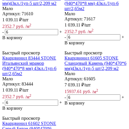
мм)43кл./1уп-5 шт/2,209 м2
(940*470*8 мм) 43кл./1уп-6
Мало
шт/2,65м2
Артикул: 71610
Мало
Артикул: 71617
1 039.11
₽
/шт
1 039.11
₽
/шт
2
2352.7
руб.
/м
2
2352.7
руб.
/м
-
+
-
+
В корзину
В корзину
Быстрый просмотр
Быстрый просмотр
Кварцвинил 83444 STONE
Кварцвинил 61605 STONE
Итальянский мрамор
Сланцевый Камень (940*470*6
(940*470*8 мм) 43кл./1уп-6
мм)43кл./1уп-5 шт/2,209 м2
шт/2,65м2
Мало
Мало
Артикул: 61605
Артикул: 83444
7 039.11
₽
/шт
1 039.11
₽
/шт
2
15937.61
руб.
/м
2
2352.7
руб.
/м
-
+
-
+
В корзину
В корзину
Быстрый просмотр
Кварцвинил 61602 STONE
Серый Бетон (940*470*6