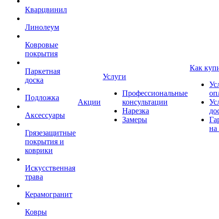
Кварцвинил
Линолеум
Ковровые
покрытия
Как куп
Паркетная
Услуги
доска
Ус
Профессиональные
оп
Подложка
Акции
консультации
Ус
Нарезка
до
Аксессуары
Замеры
Га
на
Грязезащитные
покрытия и
коврики
Искусственная
трава
Керамогранит
Ковры