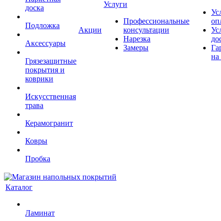
Услуги
доска
Ус
Профессиональные
оп
Подложка
Акции
консультации
Ус
Нарезка
до
Аксессуары
Замеры
Га
на
Грязезащитные
покрытия и
коврики
Искусственная
трава
Керамогранит
Ковры
Пробка
Каталог
Ламинат