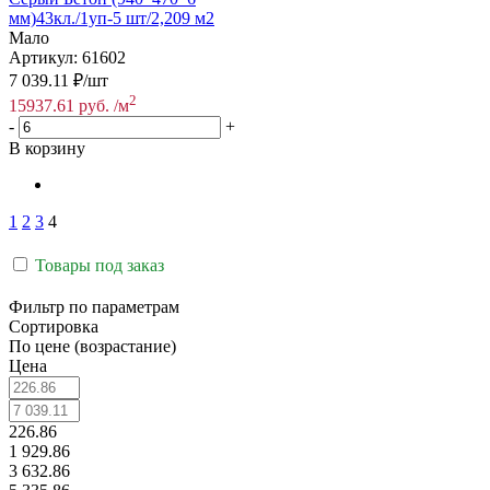
мм)43кл./1уп-5 шт/2,209 м2
Мало
Артикул: 61602
7 039.11
₽
/шт
2
15937.61
руб.
/м
-
+
В корзину
1
2
3
4
Товары под заказ
Фильтр по параметрам
Сортировка
По цене (возрастание)
Цена
226.86
1 929.86
3 632.86