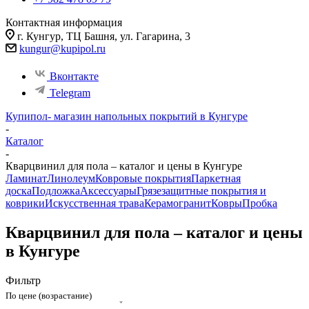
Контактная информация
г. Кунгур, ТЦ Башня, ул. Гагарина, 3
kungur@kupipol.ru
Вконтакте
Telegram
Купипол- магазин напольных покрытий в Кунгуре
-
Каталог
-
Кварцвинил для пола – каталог и цены в Кунгуре
Ламинат
Линолеум
Ковровые покрытия
Паркетная
доска
Подложка
Аксессуары
Грязезащитные покрытия и
коврики
Искусственная трава
Керамогранит
Ковры
Пробка
Кварцвинил для пола – каталог и цены
в Кунгуре
Фильтр
По цене (возрастание)