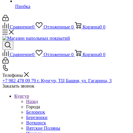
Пробка
Сравнение
0
Отложенные
0
Корзина
0
0
Сравнение
0
Отложенные
0
Корзина
0
0
Телефоны
+7 982 478 09 79
г. Кунгур, ТЦ Башня, ул. Гагарина, 3
Заказать звонок
Кунгур
Назад
Города
Белорецк
Березники
Воткинск
Вятские Поляны