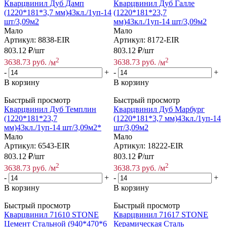
Кварцвинил Дуб Дамп
Кварцвинил Дуб Галле
(1220*181*3,7 мм)43кл./1уп-14
(1220*181*23,7
шт/3,09м2
мм)43кл./1уп-14 шт/3,09м2
Мало
Мало
Артикул: 8838-EIR
Артикул: 8172-EIR
803.12
₽
/шт
803.12
₽
/шт
2
2
3638.73
руб.
/м
3638.73
руб.
/м
-
+
-
+
В корзину
В корзину
Быстрый просмотр
Быстрый просмотр
Кварцвинил Дуб Темплин
Кварцвинил Дуб Марбург
(1220*181*23,7
(1220*181*3,7 мм)43кл./1уп-14
мм)43кл./1уп-14 шт/3,09м2*
шт/3,09м2
Мало
Мало
Артикул: 6543-EIR
Артикул: 18222-EIR
803.12
₽
/шт
803.12
₽
/шт
2
2
3638.73
руб.
/м
3638.73
руб.
/м
-
+
-
+
В корзину
В корзину
Быстрый просмотр
Быстрый просмотр
Кварцвинил 71610 STONE
Кварцвинил 71617 STONE
Цемент Стальной (940*470*6
Керамическая Сталь