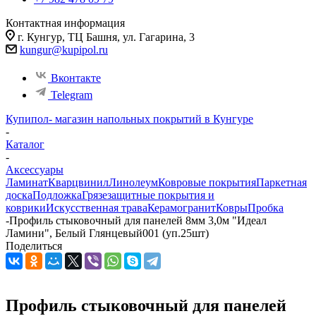
Контактная информация
г. Кунгур, ТЦ Башня, ул. Гагарина, 3
kungur@kupipol.ru
Вконтакте
Telegram
Купипол- магазин напольных покрытий в Кунгуре
-
Каталог
-
Аксессуары
Ламинат
Кварцвинил
Линолеум
Ковровые покрытия
Паркетная
доска
Подложка
Грязезащитные покрытия и
коврики
Искусственная трава
Керамогранит
Ковры
Пробка
-
Профиль стыковочный для панелей 8мм 3,0м "Идеал
Ламини", Белый Глянцевый001 (уп.25шт)
Поделиться
Профиль стыковочный для панелей