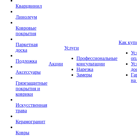
Кварцвинил
Линолеум
Ковровые
покрытия
Как куп
Паркетная
Услуги
доска
Ус
Профессиональные
оп
Подложка
Акции
консультации
Ус
Нарезка
до
Аксессуары
Замеры
Га
на
Грязезащитные
покрытия и
коврики
Искусственная
трава
Керамогранит
Ковры