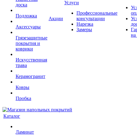
Услуги
доска
Ус
Профессиональные
оп
Подложка
Акции
консультации
Ус
Нарезка
до
Аксессуары
Замеры
Га
на
Грязезащитные
покрытия и
коврики
Искусственная
трава
Керамогранит
Ковры
Пробка
Каталог
Ламинат