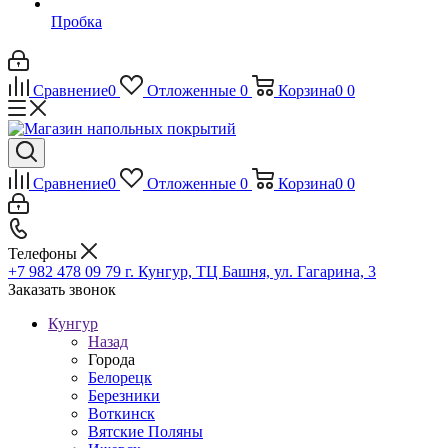
Пробка
Сравнение
0
Отложенные
0
Корзина
0
0
Сравнение
0
Отложенные
0
Корзина
0
0
Телефоны
+7 982 478 09 79
г. Кунгур, ТЦ Башня, ул. Гагарина, 3
Заказать звонок
Кунгур
Назад
Города
Белорецк
Березники
Воткинск
Вятские Поляны