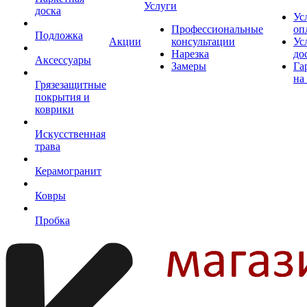
Услуги
доска
Ус
Профессиональные
оп
Подложка
Акции
консультации
Ус
Нарезка
до
Аксессуары
Замеры
Га
на
Грязезащитные
покрытия и
коврики
Искусственная
трава
Керамогранит
Ковры
Пробка