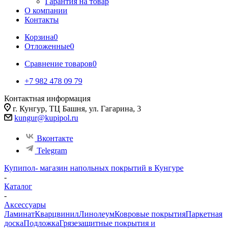
Гарантия на товар
О компании
Контакты
Корзина
0
Отложенные
0
Сравнение товаров
0
+7 982 478 09 79
Контактная информация
г. Кунгур, ТЦ Башня, ул. Гагарина, 3
kungur@kupipol.ru
Вконтакте
Telegram
Купипол- магазин напольных покрытий в Кунгуре
-
Каталог
-
Аксессуары
Ламинат
Кварцвинил
Линолеум
Ковровые покрытия
Паркетная
доска
Подложка
Грязезащитные покрытия и