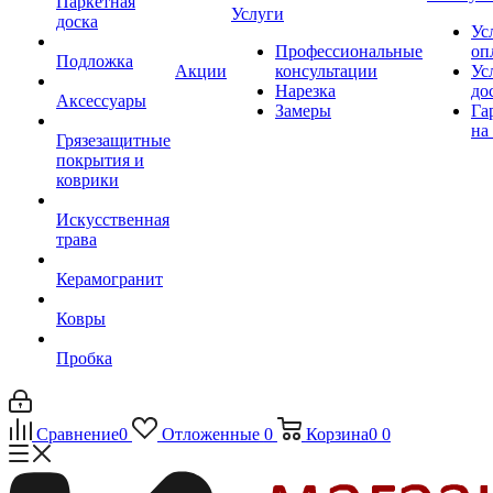
Паркетная
Услуги
доска
Ус
Профессиональные
оп
Подложка
Акции
консультации
Ус
Нарезка
до
Аксессуары
Замеры
Га
на
Грязезащитные
покрытия и
коврики
Искусственная
трава
Керамогранит
Ковры
Пробка
Сравнение
0
Отложенные
0
Корзина
0
0