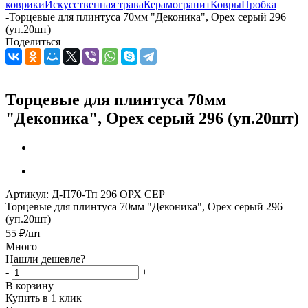
коврики
Искусственная трава
Керамогранит
Ковры
Пробка
-
Торцевые для плинтуса 70мм "Деконика", Орех серый 296
(уп.20шт)
Поделиться
Торцевые для плинтуса 70мм
"Деконика", Орех серый 296 (уп.20шт)
Артикул:
Д-П70-Тп 296 ОРХ СЕР
Торцевые для плинтуса 70мм "Деконика", Орех серый 296
(уп.20шт)
55
₽
/шт
Много
Нашли дешевле?
-
+
В корзину
Купить в 1 клик