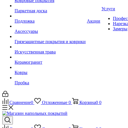
Ковровые покрытия
Услуги
Паркетная доска
Профес
Подложка
Акции
Нарезк
Замеры
Аксессуары
Грязезащитные покрытия и коврики
Искусственная трава
Керамогранит
Ковры
Пробка
Сравнение
0
Отложенные
0
Корзина
0
0