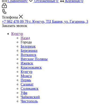
Сравнение
0
Отложенные
0
Корзина
0
0
Телефоны
+7 982 478 09 79
г. Кунгур, ТЦ Башня, ул. Гагарина, 3
Заказать звонок
Кунгур
Назад
Города
Белорецк
Березники
Воткинск
Вятские Поляны
Ижевск
Краснокамск
Кунгур
Можга
Пермь
Салават
Соликамск
Уфа
Чайковский
Чистополь