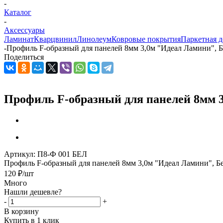
-
Каталог
-
Аксессуары
Ламинат
Кварцвинил
Линолеум
Ковровые покрытия
Паркетная д
-
Профиль F-образный для панелей 8мм 3,0м "Идеал Ламини", Б
Поделиться
Профиль F-образный для панелей 8мм 3
Артикул:
П8-Ф 001 БЕЛ
Профиль F-образный для панелей 8мм 3,0м "Идеал Ламини", Бе
120
₽
/шт
Много
Нашли дешевле?
-
+
В корзину
Купить в 1 клик