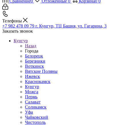
Сравнение
0
Отложенные
0
Корзина
0
0
Телефоны
+7 982 478 09 79
г. Кунгур, ТЦ Башня, ул. Гагарина, 3
Заказать звонок
Кунгур
Назад
Города
Белорецк
Березники
Воткинск
Вятские Поляны
Ижевск
Краснокамск
Кунгур
Можга
Пермь
Салават
Соликамск
Уфа
Чайковский
Чистополь