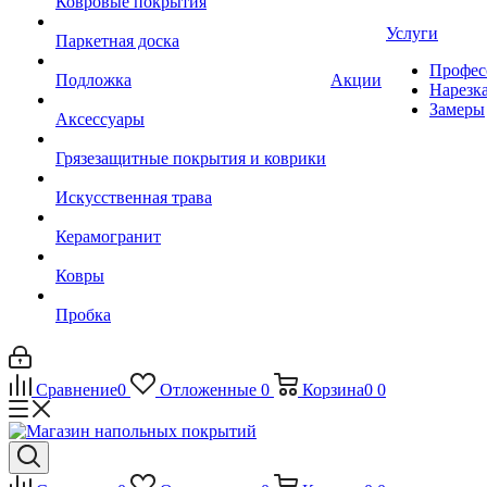
Ковровые покрытия
Услуги
Паркетная доска
Профес
Подложка
Акции
Нарезк
Замеры
Аксессуары
Грязезащитные покрытия и коврики
Искусственная трава
Керамогранит
Ковры
Пробка
Сравнение
0
Отложенные
0
Корзина
0
0