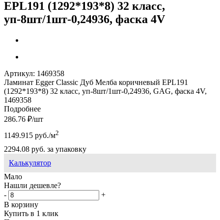
EPL191 (1292*193*8) 32 класс,
уп-8шт/1шт-0,24936, фаска 4V
Артикул:
1469358
Ламинат Egger Classic Дуб Мелба коричневый EPL191
(1292*193*8) 32 класс, уп-8шт/1шт-0,24936, GAG, фаска 4V,
1469358
Подробнее
286.76
₽
/шт
2
1149.915
руб.
/м
2294.08
руб.
за упаковку
Калькулятор
Мало
Нашли дешевле?
-
+
В корзину
Купить в 1 клик