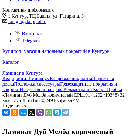
Контактная информация
г. Кунгур, ТЦ Башня, ул. Гагарина, 3
kungur@kupipol.ru
Вконтакте
Telegram
Купипол- магазин напольных покрытий в Кунгуре
-
Каталог
-
Ламинат в Кунгуре
Кварцвинил
Линолеум
Ковровые покрытия
Паркетная
доска
Подложка
Аксессуары
Грязезащитные покрытия и
коврики
Искусственная трава
Керамогранит
Ковры
Пробка
-
Ламинат Дуб Мелба коричневый EPL191 (1292*193*8) 32
класс, уп-8шт/1шт-0,24936, фаска 4V
Поделиться
Ламинат Дуб Мелба коричневый