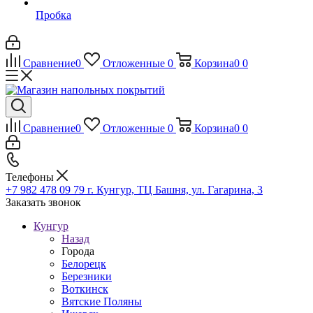
Пробка
Сравнение
0
Отложенные
0
Корзина
0
0
Сравнение
0
Отложенные
0
Корзина
0
0
Телефоны
+7 982 478 09 79
г. Кунгур, ТЦ Башня, ул. Гагарина, 3
Заказать звонок
Кунгур
Назад
Города
Белорецк
Березники
Воткинск
Вятские Поляны