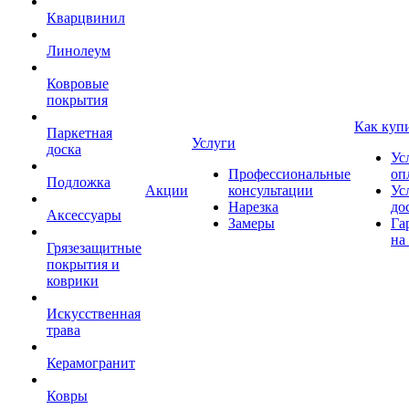
Кварцвинил
Линолеум
Ковровые
покрытия
Как куп
Паркетная
Услуги
доска
Ус
Профессиональные
оп
Подложка
Акции
консультации
Ус
Нарезка
до
Аксессуары
Замеры
Га
на
Грязезащитные
покрытия и
коврики
Искусственная
трава
Керамогранит
Ковры