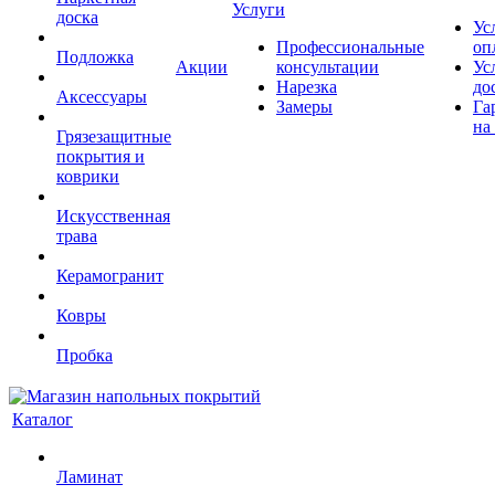
Услуги
доска
Ус
Профессиональные
оп
Подложка
Акции
консультации
Ус
Нарезка
до
Аксессуары
Замеры
Га
на
Грязезащитные
покрытия и
коврики
Искусственная
трава
Керамогранит
Ковры
Пробка
Каталог
Ламинат