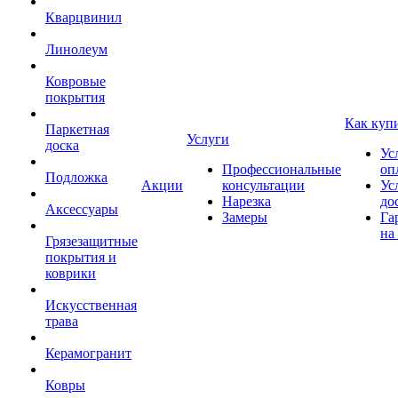
Кварцвинил
Линолеум
Ковровые
покрытия
Как куп
Паркетная
Услуги
доска
Ус
Профессиональные
оп
Подложка
Акции
консультации
Ус
Нарезка
до
Аксессуары
Замеры
Га
на
Грязезащитные
покрытия и
коврики
Искусственная
трава
Керамогранит
Ковры