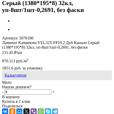
Серый (1380*195*8) 32кл,
уп-8шт/1шт-0,2691, без фаски
Артикул:
5076100
Ламинат Kastamonu YEL32T-FP19.2 Дуб Каньон Серый
(1380*195*8) 32кл, уп-8шт/1шт-0,2691, без фаски
231.45
₽
/шт
2
870.113
руб.
/м
1851.6
руб.
за упаковку
Калькулятор
Мало
Нашли дешевле?
-
+
В корзину
Купить в 1 клик
Поделиться