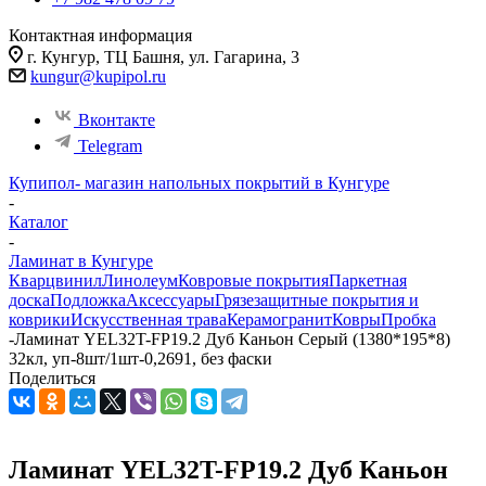
Контактная информация
г. Кунгур, ТЦ Башня, ул. Гагарина, 3
kungur@kupipol.ru
Вконтакте
Telegram
Купипол- магазин напольных покрытий в Кунгуре
-
Каталог
-
Ламинат в Кунгуре
Кварцвинил
Линолеум
Ковровые покрытия
Паркетная
доска
Подложка
Аксессуары
Грязезащитные покрытия и
коврики
Искусственная трава
Керамогранит
Ковры
Пробка
-
Ламинат YEL32T-FP19.2 Дуб Каньон Серый (1380*195*8)
32кл, уп-8шт/1шт-0,2691, без фаски
Поделиться
Ламинат YEL32T-FP19.2 Дуб Каньон