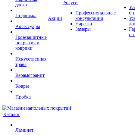
Услуги
доска
Ус
Профессиональные
оп
Подложка
Акции
консультации
Ус
Нарезка
до
Аксессуары
Замеры
Га
на
Грязезащитные
покрытия и
коврики
Искусственная
трава
Керамогранит
Ковры
Пробка
Каталог
Ламинат