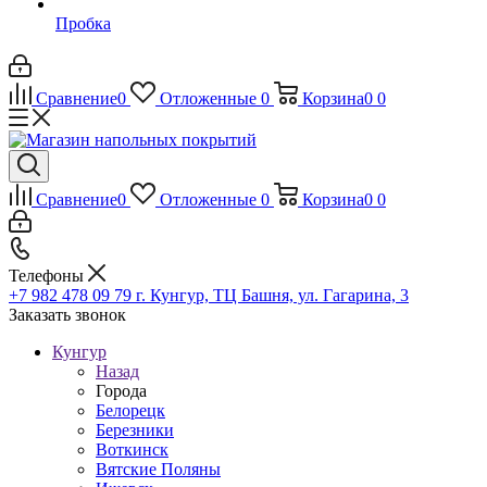
Пробка
Сравнение
0
Отложенные
0
Корзина
0
0
Сравнение
0
Отложенные
0
Корзина
0
0
Телефоны
+7 982 478 09 79
г. Кунгур, ТЦ Башня, ул. Гагарина, 3
Заказать звонок
Кунгур
Назад
Города
Белорецк
Березники
Воткинск
Вятские Поляны