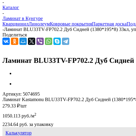
-
Каталог
-
Ламинат в Кунгуре
Кварцвинил
Линолеум
Ковровые покрытия
Паркетная доска
Под
-
Ламинат BLU33TV-FP702.2 Дуб Сидней (1380*195*8) 33кл, уп
Поделиться
Ламинат BLU33TV-FP702.2 Дуб Сидней (1
Артикул:
5074695
Ламинат Kastamonu BLU33TV-FP702.2 Дуб Сидней (1380*195*8)
279.33
₽
/шт
2
1050.113
руб.
/м
2234.64
руб.
за упаковку
Калькулятор