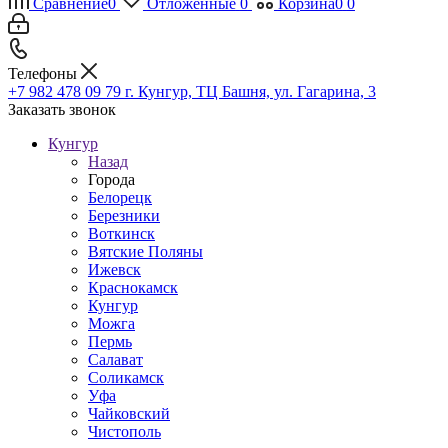
Сравнение
0
Отложенные
0
Корзина
0
0
Телефоны
+7 982 478 09 79
г. Кунгур, ТЦ Башня, ул. Гагарина, 3
Заказать звонок
Кунгур
Назад
Города
Белорецк
Березники
Воткинск
Вятские Поляны
Ижевск
Краснокамск
Кунгур
Можга
Пермь
Салават
Соликамск
Уфа
Чайковский
Чистополь