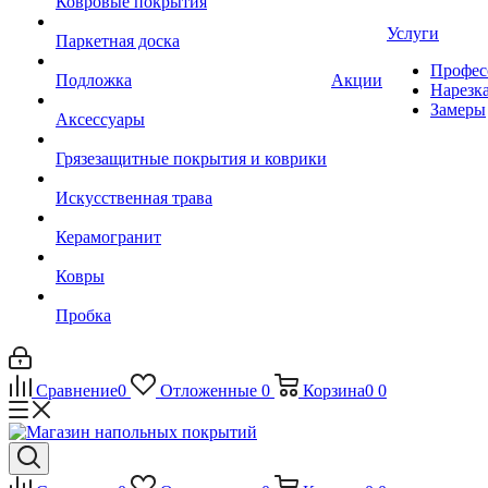
Ковровые покрытия
Услуги
Паркетная доска
Профес
Подложка
Акции
Нарезк
Замеры
Аксессуары
Грязезащитные покрытия и коврики
Искусственная трава
Керамогранит
Ковры
Пробка
Сравнение
0
Отложенные
0
Корзина
0
0