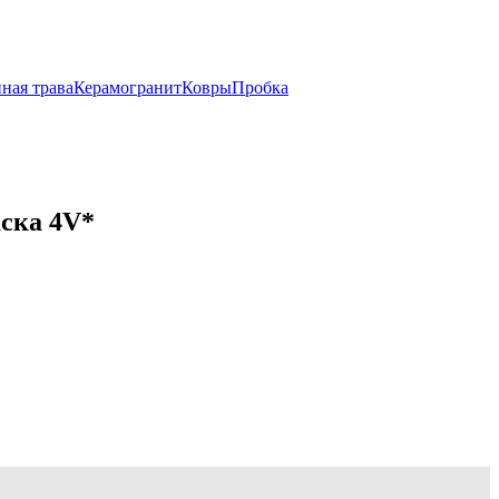
ная трава
Керамогранит
Ковры
Пробка
аска 4V*