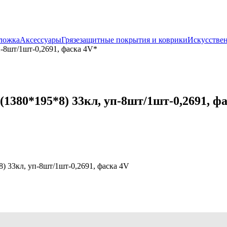
ложка
Аксессуары
Грязезащитные покрытия и коврики
Искусствен
-8шт/1шт-0,2691, фаска 4V*
380*195*8) 33кл, уп-8шт/1шт-0,2691, ф
 33кл, уп-8шт/1шт-0,2691, фаска 4V