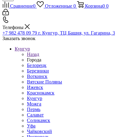
Сравнение
0
Отложенные
0
Корзина
0
0
Телефоны
+7 982 478 09 79
г. Кунгур, ТЦ Башня, ул. Гагарина, 3
Заказать звонок
Кунгур
Назад
Города
Белорецк
Березники
Воткинск
Вятские Поляны
Ижевск
Краснокамск
Кунгур
Можга
Пермь
Салават
Соликамск
Уфа
Чайковский
Чистополь