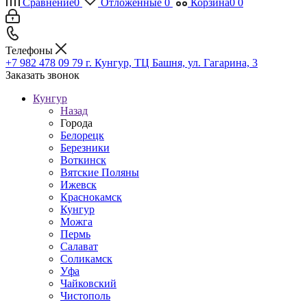
Сравнение
0
Отложенные
0
Корзина
0
0
Телефоны
+7 982 478 09 79
г. Кунгур, ТЦ Башня, ул. Гагарина, 3
Заказать звонок
Кунгур
Назад
Города
Белорецк
Березники
Воткинск
Вятские Поляны
Ижевск
Краснокамск
Кунгур
Можга
Пермь
Салават
Соликамск
Уфа
Чайковский
Чистополь