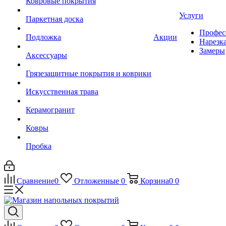
Ковровые покрытия
Услуги
Паркетная доска
Профес
Подложка
Акции
Нарезк
Замеры
Аксессуары
Грязезащитные покрытия и коврики
Искусственная трава
Керамогранит
Ковры
Пробка
Сравнение
0
Отложенные
0
Корзина
0
0